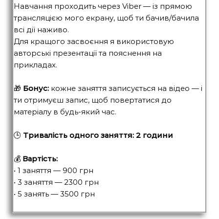
Навчання проходить через Viber — із прямою
трансляцією мого екрану, щоб ти бачив/бачила
всі дії наживо.
Для кращого засвоєння я використовую
авторські презентації та пояснення на
прикладах.
🎁
Бонус:
кожне заняття записується на відео — і
ти отримуєш запис, щоб повертатися до
матеріалу в будь-який час.
🕒
Тривалість одного заняття: 2 години
💰
Вартість:
• 1 заняття — 900 грн
• 3 заняття — 2300 грн
• 5 занять — 3500 грн