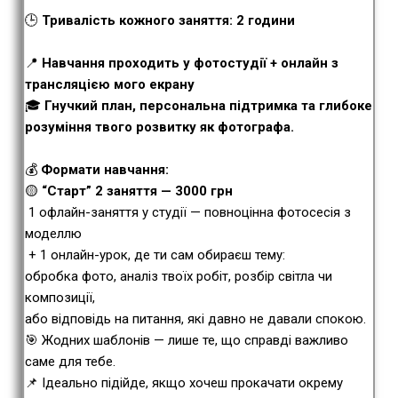
🕒
Тривалість кожного заняття: 2 години
📍
Навчання проходить у фотостудії + онлайн з
трансляцією мого екрану
🎓
Гнучкий план, персональна підтримка та глибоке
розуміння твого розвитку як фотографа.
💰
Формати навчання:
🟡
“Старт” 2 заняття — 3000 грн
1 офлайн-заняття у студії — повноцінна фотосесія з
моделлю
+ 1 онлайн-урок, де ти сам обираєш тему:
обробка фото, аналіз твоїх робіт, розбір світла чи
композиції,
або відповідь на питання, які давно не давали спокою.
🎯 Жодних шаблонів — лише те, що справді важливо
саме для тебе.
📌 Ідеально підійде, якщо хочеш прокачати окрему