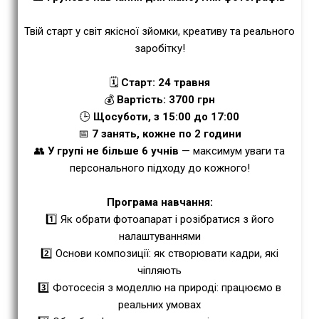
Твій старт у світ якісної зйомки, креативу та реального
заробітку!
🗓
Старт: 24 травня
💰
Вартість: 3700 грн
🕒
Щосуботи, з 15:00 до 17:00
📅
7 занять, кожне по 2 години
👥
У групі не більше 6 учнів
— максимум уваги та
персонального підходу до кожного!
Програма навчання:
1️⃣ Як обрати фотоапарат і розібратися з його
налаштуваннями
2️⃣ Основи композиції: як створювати кадри, які
чіпляють
3️⃣ Фотосесія з моделлю на природі: працюємо в
реальних умовах