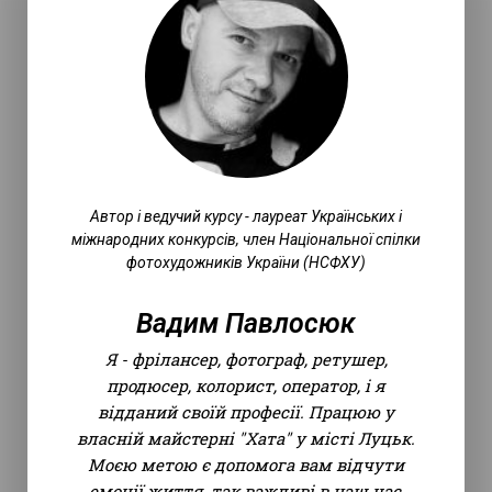
Автор і ведучий курсу - лауреат Українських і
міжнародних конкурсів, член Національної спілки
фотохудожників України (НСФХУ)
Вадим Павлосюк
Я - фрілансер, фотограф, ретушер,
продюсер, колорист, оператор, і я
відданий своїй професії. Працюю у
власній майстерні "Хата" у місті Луцьк.
Моєю метою є допомога вам відчути
емоції життя, так важливі в наш час,