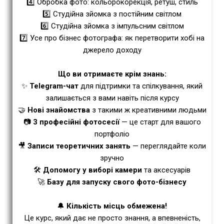
4️⃣ Обробка фото: кольорокорекція, ретуш, стиль
5️⃣ Студійна зйомка з постійним світлом
6️⃣ Студійна зйомка з імпульсним світлом
7️⃣ Усе про бізнес фотографа: як перетворити хобі на
джерело доходу
Що ви отримаєте крім знань:
✨
Telegram-чат
для підтримки та спілкування, який
залишається з вами навіть після курсу
🤝
Нові знайомства
з такими ж креативними людьми
📷
3 професійні фотосесії
— це старт для вашого
портфоліо
🎥
Записи теоретичних занять
— переглядайте коли
зручно
🛠
Допомогу у виборі камери
та аксесуарів
🚀
Базу для запуску свого фото-бізнесу
🔔
Кількість місць обмежена!
Це курс, який дає не просто знання, а впевненість,